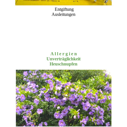
Entgiftung
Ausleitungen
A l l e r g i e n
Unverträglichkeit
Heuschnupfen